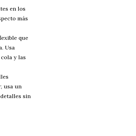
tes en los
aspecto más
flexible que
a. Usa
cola y las
lles
r, usa un
detalles sin