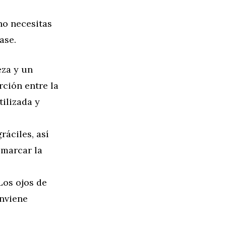
no necesitas
ase.
eza y un
ción entre la
ilizada y
ráciles, así
 marcar la
 Los ojos de
onviene