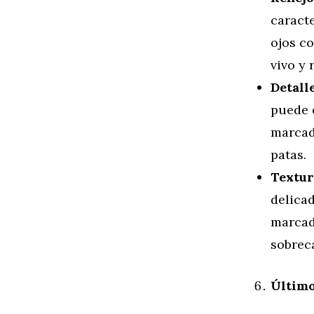
caracte
ojos c
vivo y 
Detalle
puede 
marcad
patas.
Textura
delicad
marcado
sobrec
Último