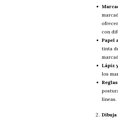
Marcad
marcad
ofrecen
con dif
Papel 
tinta d
marcad
Lápiz 
los ma
Reglas 
postura
líneas.
Dibuja