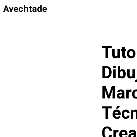
Saltar
Avechtade
al
contenido
Tuto
Dibu
Marc
Técn
Crea