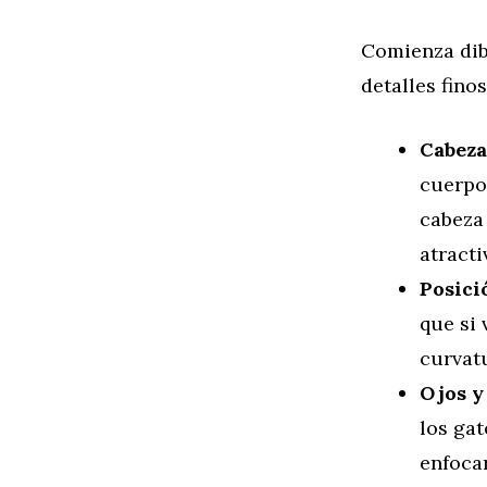
Comienza dibu
detalles fino
Cabeza
cuerpo
cabeza 
atracti
Posici
que si 
curvatu
Ojos y
los gat
enfocar