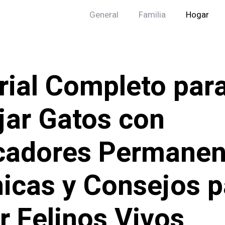
General
Familia
Hogar
rial Completo par
jar Gatos con
adores Permanen
icas y Consejos p
r Felinos Vivos