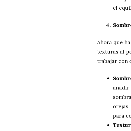
el equi
Sombre
Ahora que ha
texturas al p
trabajar con
Sombre
añadir 
sombras
orejas
para c
Textur