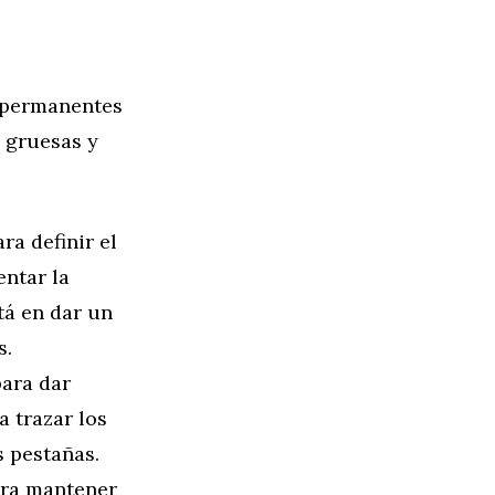
s permanentes
s gruesas y
a definir el
entar la
stá en dar un
s.
para dar
a trazar los
s pestañas.
para mantener