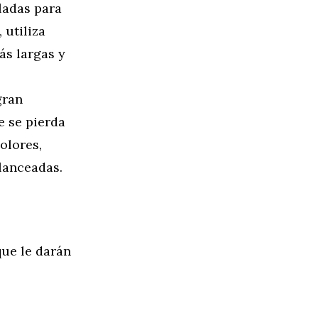
eladas para
 utiliza
más largas y
gran
e se pierda
olores,
lanceadas.
que le darán