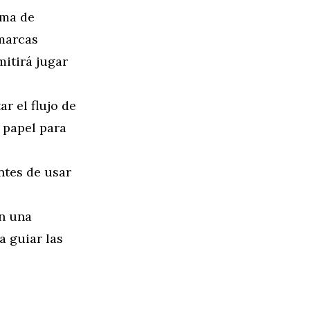
ama de
marcas
mitirá jugar
r el flujo de
l papel para
antes de usar
on una
a guiar las