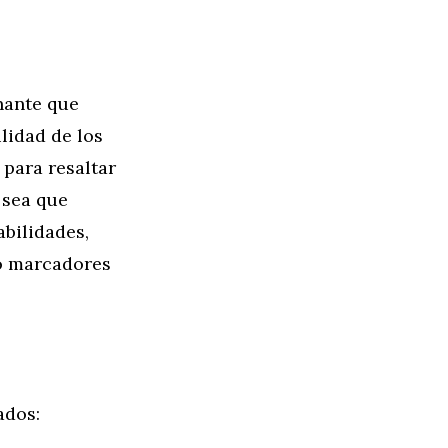
nante que
ilidad de los
para resaltar
a sea que
bilidades,
do marcadores
ados: