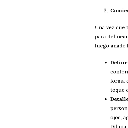
Comien
Una vez que 
para delinear
luego añade l
Deline
contorn
forma d
toque d
Detalle
persona
ojos, a
Dibuja 