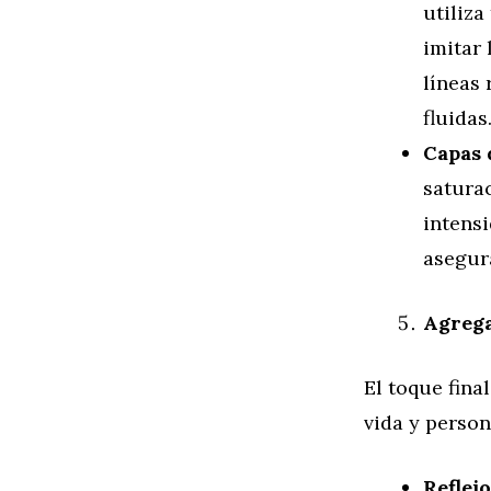
utiliza
imitar 
líneas 
fluidas
Capas 
saturac
intensi
asegur
Agrega
El toque fina
vida y person
Reflejo