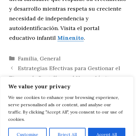
y desarrollo mientras respeta su creciente
necesidad de independencia y
autoidentificación. Visita el portal
educativo infantil
Minenito
.
Categorías
Familia
,
General
Estrategias Efectivas para Gestionar el
Tiempo de Pantalla en el Hogar: Límites y
We value your privacy
Alternativas
Ideas Innovadoras para Preparar
We use cookies to enhance your browsing experience,
serve personalised ads or content, and analyse our
Almuerzos Escolares Saludables y Prácticos
traffic. By clicking "Accept All", you consent to our use of
cookies.
Customise
Reject All
Accept All