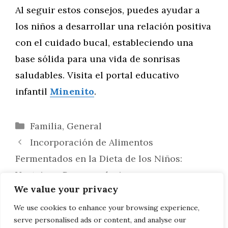
Al seguir estos consejos, puedes ayudar a
los niños a desarrollar una relación positiva
con el cuidado bucal, estableciendo una
base sólida para una vida de sonrisas
saludables. Visita el portal educativo
infantil
Minenito
.
Categorías
Familia
,
General
Incorporación de Alimentos
Fermentados en la Dieta de los Niños:
Ventajas y Recomendaciones
We value your privacy
Estrategias Clave para Prevenir Lesiones
en Niños Durante Actividades Deportivas y
We use cookies to enhance your browsing experience,
serve personalised ads or content, and analyse our
Juegos